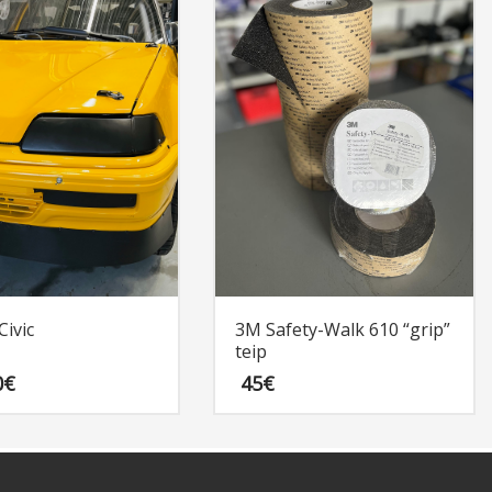
ivic
3M Safety-Walk 610 “grip”
teip
0
€
45
€