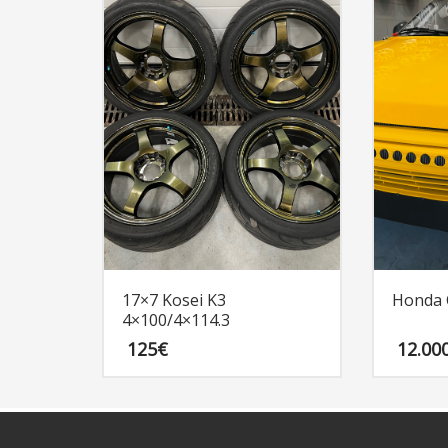
17×7 Kosei K3
Honda C
4×100/4×114.3
125
€
12.00