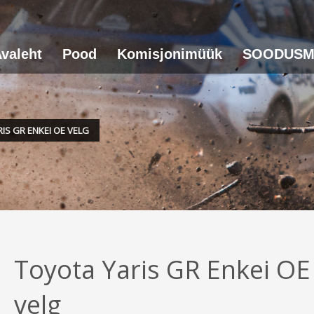
valeht
Pood
Komisjonimüük
SOODUSM
IS GR ENKEI OE VELG
Toyota Yaris GR Enkei OE
velg