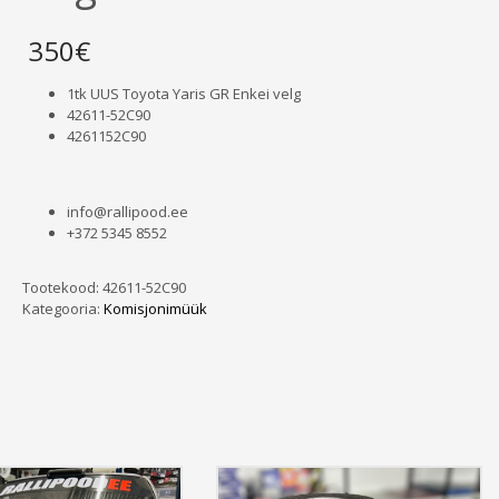
350
€
1tk UUS Toyota Yaris GR Enkei velg
42611-52C90
4261152C90
info@rallipood.ee
+372 5345 8552
Tootekood:
42611-52C90
Kategooria:
Komisjonimüük