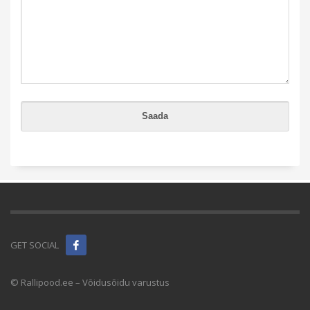
GET SOCIAL
© Rallipood.ee – Võidusõidu varustus