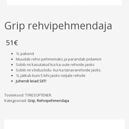
Grip rehvipehmendaja
51
€
1L pakend
Muudab rehvi pehmemaks ja parandab pidamist
Sobib nii kasutatud kui ka uute rehvide jaoks
Sobib nii võidusõidu- kui ka tänavarehvide jaoks
1L jätkub kuni 5 kihi jaoks neljale rehvile
Juhendi leiad SIIT!
Tootekood:
TYRESOFTENER
Kategooriad:
Grip
,
Rehvipehmendaja