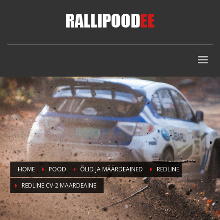
HOME
POOD
ÕLID JA MÄÄRDEAINED
REDLINE
REDLINE CV-2 MÄÄRDEAINE