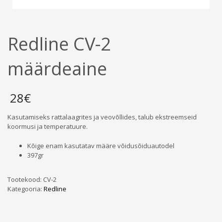
Redline CV-2
määrdeaine
28
€
Kasutamiseks rattalaagrites ja veovõllides, talub ekstreemseid
koormusi ja temperatuure.
Kõige enam kasutatav määre võidusõiduautodel
397gr
Tootekood:
CV-2
Kategooria:
Redline