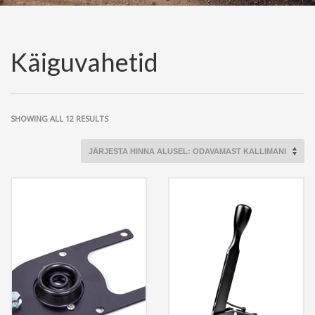
Käiguvahetid
SORTED
SHOWING ALL 12 RESULTS
BY
PRICE:
LOW
TO
HIGH