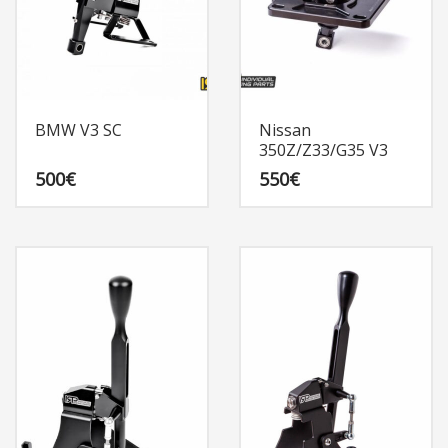
BMW V3 SC
Nissan
350Z/Z33/G35 V3
500
€
550
€