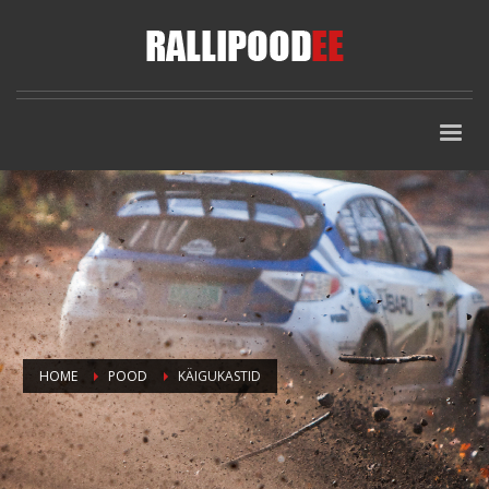
HOME
POOD
KÄIGUKASTID